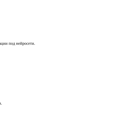
ации под нейросети.
в.