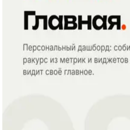
03 / 06
Кластеры
04 / 06
Аналитика
05 / 06
Фабрика контента
06 / 06
MCP-сервер