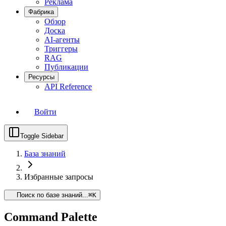
Реклама
Фабрика
Обзор
Доска
AI-агенты
Триггеры
RAG
Публикации
Ресурсы
API Reference
Войти
Toggle Sidebar
База знаний
Избранные запросы
Поиск по базе знаний...
⌘
K
Command Palette